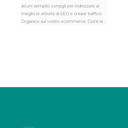
alcuni semplici consigli per indirizzare al
meglio le attività di SEO e creare traffico
Organico sul vostro ecommerce. Cos'è la