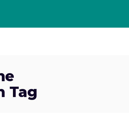
OLLO DI GESTIONE PER GLI ECOMMERCE
PORTFOLIO
CASE
ne
n Tag