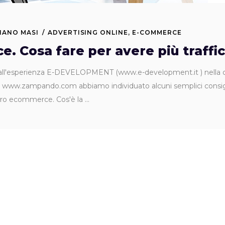
IANO MASI
ADVERTISING ONLINE
,
E-COMMERCE
. Cosa fare per avere più traffi
l'esperienza E-DEVELOPMENT (www.e-development.it ) nella cre
zampando.com abbiamo individuato alcuni semplici consigli per
stro ecommerce. Cos'è la