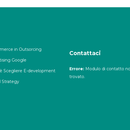
erce in Outsorcing
Contattaci
tising Google
Errore:
Modulo di contatto n
è Scegliere E-development
trovato.
l Strategy