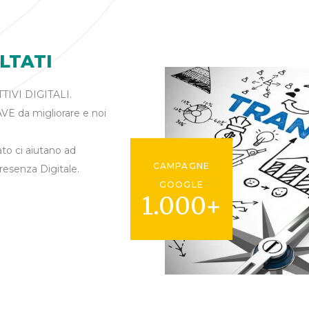
ULTATI
TTIVI DIGITALI.
E da migliorare e noi
o ci aiutano ad
CAMPAGNE
resenza Digitale.
GOOGLE
1.000+