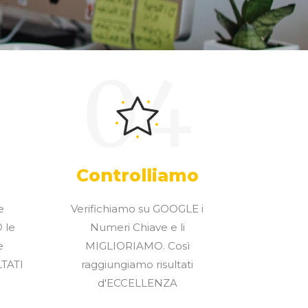
04
Controlliamo
e
Verifichiamo su GOOGLE i
 le
Numeri Chiave e li
e
MIGLIORIAMO. Così
LTATI
raggiungiamo risultati
d'ECCELLENZA