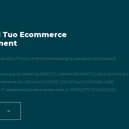
il Tuo Ecommerce
ment
tutto UTILI con un'Ecommerce bisogna presidiare tutte le aree di
 tutte le leve di Marketing (PREZZO, GAMMA PRODOTTI, COMUNICAZIONE e
rfettamente con ORGANIZZAZIONE, LOGISTCA e CUSTOMER CARE.
NT rappresenta la nostra strada verso un PROGETTO DI SUCCESSO.
?