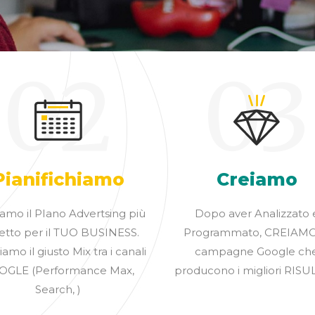
02
03
Pianifichiamo
Creiamo
amo il PIano Advertsing più
Dopo aver Analizzato 
etto per il TUO BUSINESS.
Programmato, CREIAMO
amo il giusto Mix tra i canali
campagne Google ch
OGLE (Performance Max,
producono i migliori RISU
Search, )