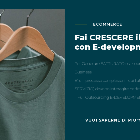
ECOMMERCE
Fai CRESCERE 
con E-develop
Per Generare FATTURATO ma soprat
Business.
E' un processo complesso in cui
SERVIZIO) devono interagire pe
Il Full Outsourcing E-DEVELOPME
VUOI SAPERNE DI PIU'