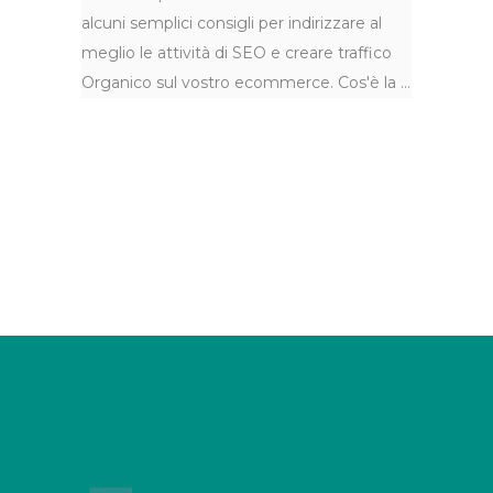
alcuni semplici consigli per indirizzare al
meglio le attività di SEO e creare traffico
Organico sul vostro ecommerce. Cos'è la