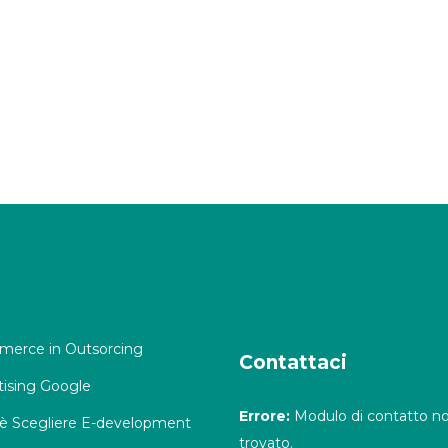
erce in Outsorcing
Contattaci
tising Google
Errore:
Modulo di contatto n
è Scegliere E-development
trovato.