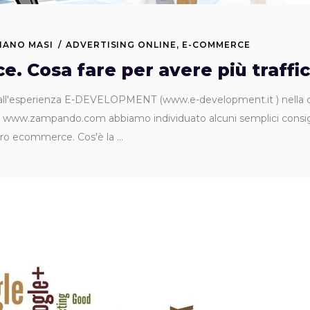
IANO MASI
ADVERTISING ONLINE
,
E-COMMERCE
. Cosa fare per avere più traffi
l'esperienza E-DEVELOPMENT (www.e-development.it ) nella cre
zampando.com abbiamo individuato alcuni semplici consigli per
stro ecommerce. Cos'è la