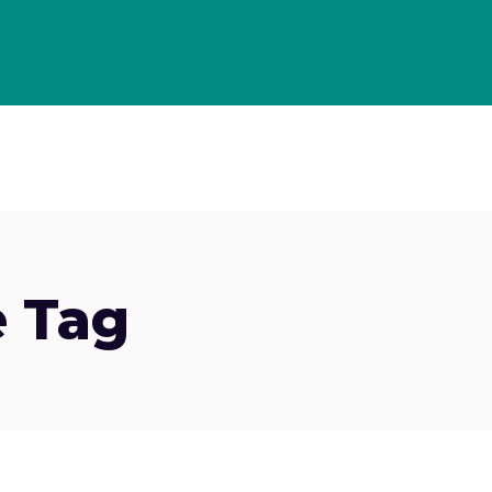
OLLO DI GESTIONE PER GLI ECOMMERCE
PORTFOLIO
CASE
 Tag