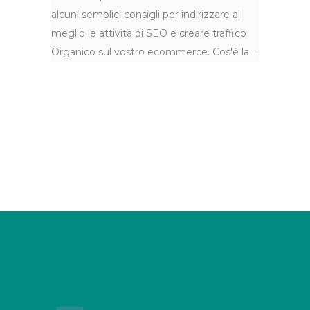
alcuni semplici consigli per indirizzare al
meglio le attività di SEO e creare traffico
Organico sul vostro ecommerce. Cos'è la