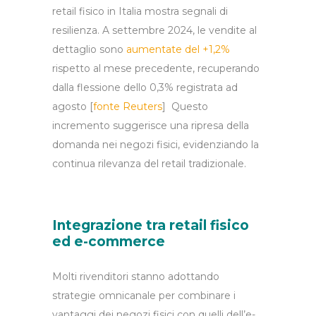
retail fisico in Italia mostra segnali di
resilienza. A settembre 2024, le vendite al
dettaglio sono
aumentate del +1,2%
rispetto al mese precedente, recuperando
dalla flessione dello 0,3% registrata ad
agosto [
fonte R
euters
] Questo
incremento suggerisce una ripresa della
domanda nei negozi fisici, evidenziando la
continua rilevanza del retail tradizionale.
Integrazione tra retail fisico
ed e-commerce
Molti rivenditori stanno adottando
strategie omnicanale per combinare i
vantaggi dei negozi fisici con quelli dell’e-