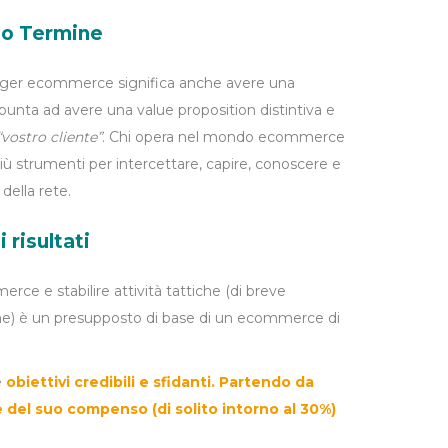
go Termine
ager ecommerce significa anche avere una
punta ad avere una value proposition distintiva e
“vostro cliente”
. Chi opera nel mondo ecommerce
 strumenti per intercettare, capire, conoscere e
 della rete.
 risultati
rce e stabilire attività tattiche (di breve
ine) è un presupposto di base di un ecommerce di
e
obiettivi credibili e sfidanti. Partendo da
e del suo compenso (di solito intorno al 30%)