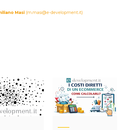
iliano Masi
(
m.masi@e-development.it
)