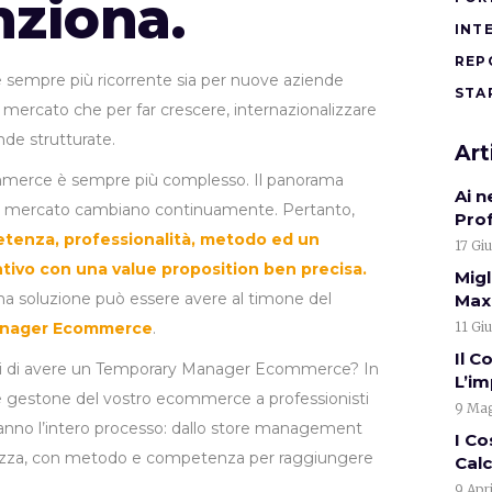
nziona.
INT
REP
sempre più ricorrente sia per nuove aziende
STA
l mercato che per far crescere, internazionalizzare
ende strutturate.
Art
merce è sempre più complesso. Il panorama
Ai 
 di mercato cambiano continuamente. Pertanto,
Pro
tenza, professionalità, metodo ed un
17 Gi
tivo con una value proposition ben precisa.
Migl
ona soluzione può essere avere al timone del
Max.
anager Ecommerce
.
11 Gi
Il C
ici di avere un Temporary Manager Ecommerce? In
L’i
ne e gestone del vostro ecommerce a professionisti
9 Mag
ranno l’intero processo: dallo store management
I Co
curezza, con metodo e competenza per raggiungere
Calc
9 Apr