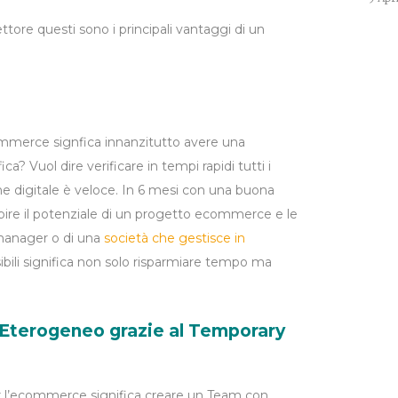
ttore questi sono i principali vantaggi di un
merce signfica innanzitutto avere una
ica? Vuol dire verificare in tempi rapidi tutti i
one digitale è veloce. In 6 mesi con una buona
capire il potenziale di un progetto ecommerce e le
 manager o di una
società che gestisce in
sibili significa non solo risparmiare tempo ma
Eterogeneo grazie al Temporary
r l’ecommerce significa creare un Team con