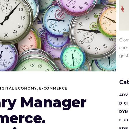
Gior
come
gest
Cat
IGITAL ECONOMY
,
E-COMMERCE
ADV
ary Manager
DIG
merce.
DYM
E-C
FOR