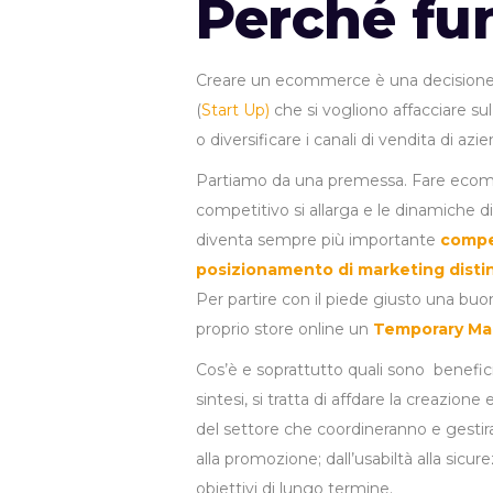
Perché fu
Creare un ecommerce è una decisione 
(
Start Up)
che si vogliono affacciare su
o diversificare i canali di vendita di azi
Partiamo da una premessa. Fare ecom
competitivo si allarga e le dinamiche
diventa sempre più importante
compe
posizionamento di marketing distin
Per partire con il piede giusto una bu
proprio store online un
Temporary M
Cos’è e soprattutto quali sono benef
sintesi, si tratta di affdare la creazio
del settore che coordineranno e gesti
alla promozione; dall’usabiltà alla si
obiettivi di lungo termine.