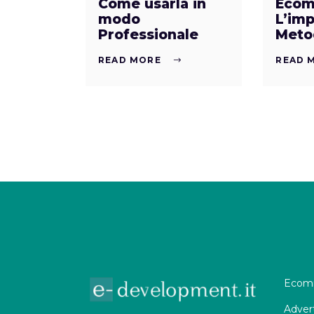
Come usarla in
Ecom
modo
L’imp
Professionale
Meto
READ MORE
READ 
Ecomm
Adver