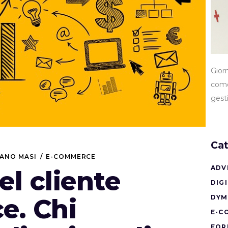
Gior
come
gest
Cat
IANO MASI
E-COMMERCE
ADV
del cliente
DIG
DYM
. Chi
E-C
FOR