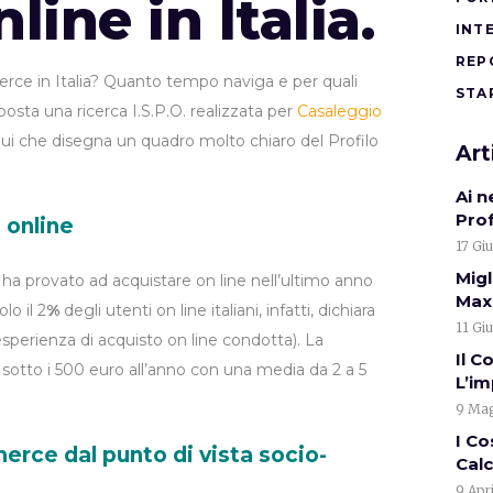
ine in Italia.
INT
REP
mmerce in Italia? Quanto tempo naviga e per quali
STA
sta una ricerca I.S.P.O. realizzata per
Casaleggio
ui che disegna un quadro molto chiaro del Profilo
Art
Ai 
Pro
 online
17 Gi
Migl
ha provato ad acquistare on line nell’ultimo anno
Max.
lo il 2
%
degli utenti on line italiani, infatti, dichiara
11 Gi
esperienza di acquisto on line condotta). La
Il C
sotto i 500 euro all’anno con una media da 2 a 5
L’i
9 Mag
I Co
merce dal punto di vista socio-
Calc
9 Apr