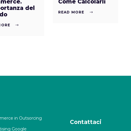
merce.
Come Calcolarli
ortanza del
READ MORE
do
MORE
erce in Outsorcing
Contattaci
tising Google