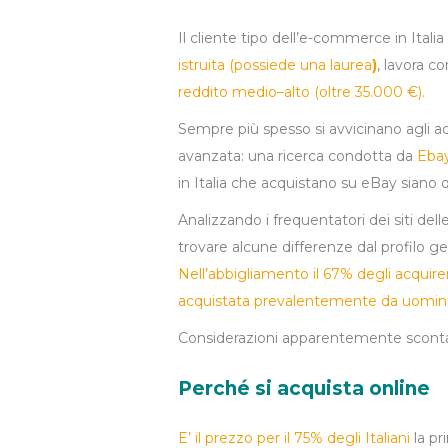
Il cliente tipo dell’e-commerce in Itali
istruita (possiede una laurea
)
, lavora 
reddito medio–alto (oltre 35.000 €).
Sempre più spesso si avvicinano agli ac
avanzata: una ricerca condotta da
Ebay
in Italia che acquistano su eBay siano 
Analizzando i frequentatori dei siti de
trovare alcune differenze dal profilo ge
Nell’abbigliamento il 67% degli acquir
acquistata prevalentemente da uomini
Considerazioni apparentemente scontat
Perché si acquista online
E’ il prezzo per il 75% degli Italiani
la pr