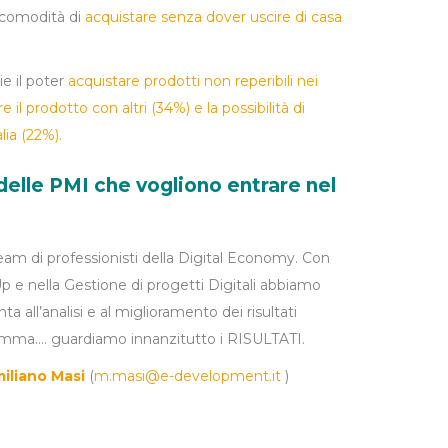
 comodità di
acquistare senza dover uscire di casa
e il poter
acquistare prodotti non reperibili nei
e il prodotto con altri (34%) e la possibilità di
lia (22%).
delle PMI che vogliono entrare nel
 di professionisti della Digital Economy. Con
Up e nella Gestione di progetti Digitali abbiamo
a all’analisi e al miglioramento dei risultati
somma…. guardiamo innanzitutto i RISULTATI.
iliano Masi
(
m.masi@e-development.it
)