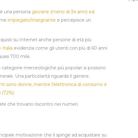
a è una persona
giovane (meno di 34 anni) ed
come
impiegato/insegnante
e percepisce un
quisti su Internet anche persone di età più
 Italia
evidenzia come gli utenti con più di 60 anni
quasi 700 mila.
lle categorie merceologiche più popolari si possono
nerale. Una particolarità riguarda il genere.
enti sono donne, mentre l’elettronica di consumo è
 (72%).
e che trovano riscontro nei numeri.
incipale motivazione che li spinge ad acquistare su