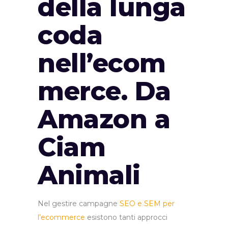
della lunga
coda
nell’ecom
merce. Da
Amazon a
Ciam
Animali
Nel gestire campagne
SEO e SEM per
l’ecommerce
esistono tanti approcci