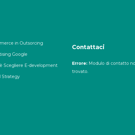
erce in Outsorcing
Contattaci
tising Google
Errore:
Modulo di contatto n
è Scegliere E-development
trovato.
l Strategy