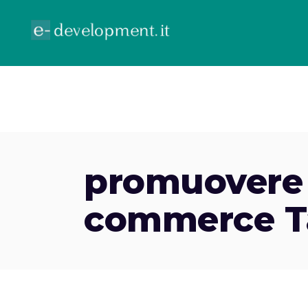
ECOMMERCE
GOOGLE ADV
CONTR
promuovere s
commerce T