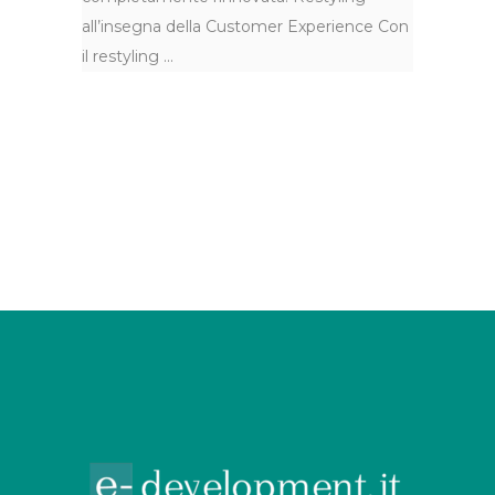
all’insegna della Customer Experience Con
il restyling