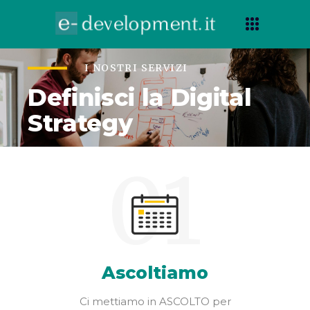
I NOSTRI SERVIZI
Definisci la Digital
Strategy
01
Ascoltiamo
Ci mettiamo in ASCOLTO per