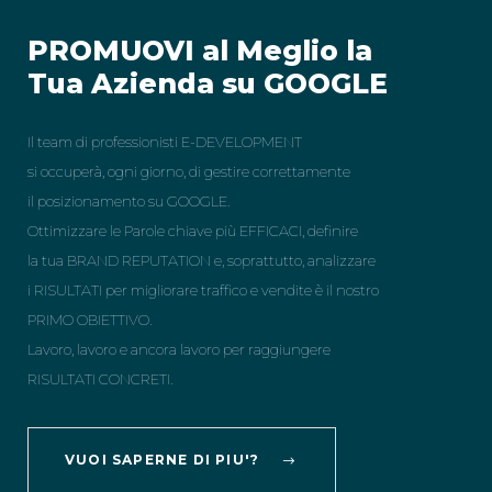
PROMUOVI al Meglio la
Tua Azienda su GOOGLE
Il team di professionisti E-DEVELOPMENT
si occuperà, ogni giorno, di gestire correttamente
il posizionamento su GOOGLE.
Ottimizzare le Parole chiave più EFFICACI, definire
la tua BRAND REPUTATION e, soprattutto, analizzare
i RISULTATI per migliorare traffico e vendite è il nostro
PRIMO OBIETTIVO.
Lavoro, lavoro e ancora lavoro per raggiungere
RISULTATI CONCRETI.
VUOI SAPERNE DI PIU'?