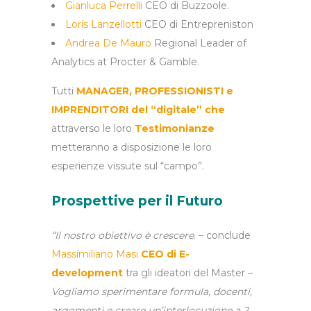
Gianluca Perrelli
CEO di Buzzoole.
Loris Lanzellotti
CEO di Entrepreniston
Andrea De Mauro
Regional Leader of
Analytics at Procter & Gamble.
Tutti
MANAGER, PROFESSIONISTI e
IMPRENDITORI del “digitale” che
attraverso le loro
Testimonianze
metteranno a disposizione le loro
esperienze vissute sul “campo”.
Prospettive per il Futuro
“Il nostro obiettivo è crescere
. – conclude
Massimiliano Masi
CEO di
E-
development
tra gli ideatori del Master –
Vogliamo sperimentare formula, docenti,
argomenti e creare un’interlocuzione a 2