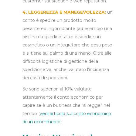
customer satisfaction e web reputation.
4. LEGGEREZZA E MA
NE
GEVOLEZZA:
un
conto è spedire un prodotto molto
pesante ed ingombrante [ad esempio una
piscina da giardino] altro è spedire un
cosmetico o un integratore che pesa poso
e si tiene sul palmo di una mano. Oltre alle
difficoltà logistiche di gestione della
spedizione va, anche, valutato l’incidenza
dei costi di spedizioni.
Se sono superiori al 10% valutate
attentamente il conto economico per
capire se è un business che “si regge” nel
tempo (
v
edi articolo sul conto economico
di un ecommerce
).