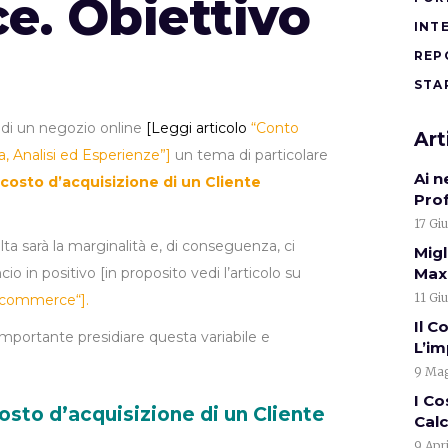
. Obiettivo
INT
REP
STA
di un negozio online
[
Leggi articolo
“Conto
Art
 Analisi ed Esperienze”]
un tema di particolare
Ai 
costo d’acquisizione di un Cliente
Pro
17 Gi
lta sarà la marginalità e, di conseguenza, ci
Migl
io in positivo [in proposito vedi l’articolo su
Max.
11 Gi
l’ecommerce
“].
Il C
portante presidiare questa variabile e
L’i
9 Mag
I Co
costo d’acquisizione di un Cliente
Calc
9 Apr