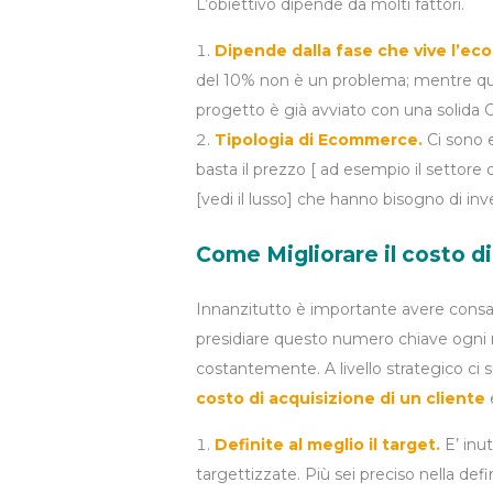
L’obiettivo dipende da molti fattori.
Dipende dalla fase che vive l’e
del 10% non è un problema; mentre que
progetto è già avviato con una solida
Tipologia di Ecommerce.
Ci sono 
basta il prezzo [ ad esempio il settore 
[vedi il lusso] che hanno bisogno di in
Come Migliorare il costo di
Innanzitutto è importante avere consap
presidiare questo numero chiave ogni m
costantemente. A livello strategico ci 
costo di acquisizione di un cliente
Definite al meglio il target.
E’ inu
targettizzate. Più sei preciso nella defi