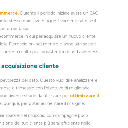
commerce.
Durante il periodo iniziale avere un CAC
llo stesso obiettivo è oggettivamente alto se il
 Customer base.
ecommerce in cui per acquisire un nuovo cliente
delle Farmacie online] mentre ci sono altri settori
vestimenti molto più consistenti in brand awreness.
 acquisizione cliente
evolezza del dato. Questo vuol dire analizzare e
ese o trimestre con l’obiettivo di migliorarlo
sono diverse strade da utilizzare per
ottimizzare il
e, dunque, per poter aumentare il margine.
tile sparare nel mucchio con campagne poco
nizione del tuo cliente più sarai efficiente nello