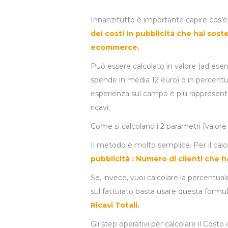
Innanzitutto è importante capire cos’è il
dei costi in pubblicità che hai sost
ecommerce.
Può essere calcolato in valore (ad ese
spende in media 12 euro) o in percentua
esperienza sul campo è più rappresenta
ricavi.
Come si calcolano i 2 parametri [valor
Il metodo è molto semplice. Per il calc
pubblicità : Numero di clienti che h
Se, invece, vuoi calcolare la percentuale
sul fatturato basta usare questa formu
Ricavi Totali.
Gli step operativi per calcolare il Cos