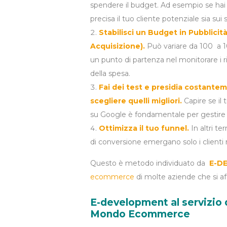
spendere il budget. Ad esempio se hai 
precisa il tuo cliente potenziale sia sui
Stabilisci un Budget in Pubblicit
Acquisizione).
Può variare da 100 a 
un punto di partenza nel monitorare i ris
della spesa.
Fai dei test e presidia costantem
scegliere quelli migliori.
Capire se il 
su Google è fondamentale per gestire a
Ottimizza il tuo funnel.
In altri te
di conversione emergano solo i clienti r
Questo è metodo individuato da
E-D
ecommerce
di molte aziende che si a
E-development al servizio 
Mondo Ecommerce