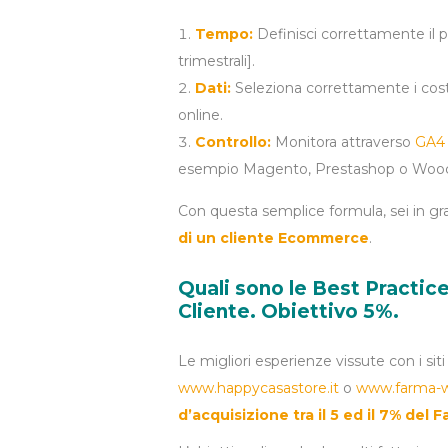
Tempo:
Definisci correttamente il pe
trimestrali].
Dati:
Seleziona correttamente i cost
online.
Controllo:
Monitora attraverso
GA4
esempio Magento, Prestashop o Wooc
Con questa semplice formula, sei in gr
di un cliente Ecommerce
.
Quali sono le Best Practic
Cliente. Obiettivo 5%.
Le migliori esperienze vissute con i sit
www.happycasastore.it
o
www.farma-w
d’acquisizione tra il 5 ed il 7% del 