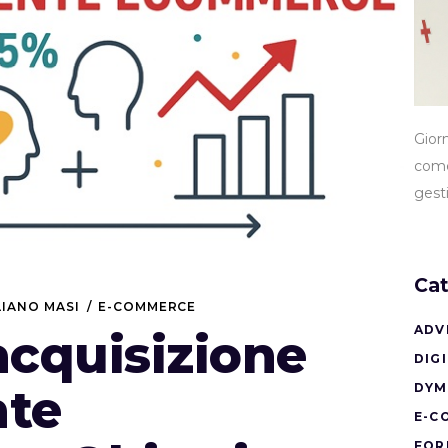
Gior
come
gest
Cat
LIANO MASI
E-COMMERCE
ADV
’acquisizione
DIG
nte
DYM
E-C
FOR