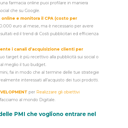
una farmacia online puoi profilare in maniera
 social che su Google.
à online e monitora il CPA (costo per
10.000 euro al mese, ma è necessario per avere
ultati ed il trend di Costi pubblicitari ed efficienza
ente i canali d’acquisizione clienti per
tuo target è più recettivo alla pubblicità sui social o
l meglio il tuo budget.
rmini, fai in modo che al termine delle tue strategie
ealmente interessati all’acquisto dei tuoi prodotti.
EVELOPMENT
per
Realizzare gli obiettivi
ffacciamo al mondo Digitale.
delle PMI che vogliono entrare nel