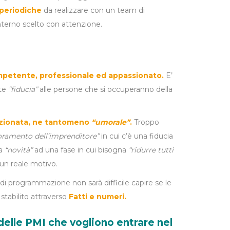
 periodiche
da realizzare con un team di
interno scelto con attenzione.
petente, professionale ed appassionato.
E’
ate
“fiducia”
alle persone che si occuperanno della
izionata, ne tantomeno
“umorale”
.
Troppo
oramento dell’imprenditore”
in cui c’è una fiducia
a
“novità”
ad una fase in cui bisogna
“ridurre tutti
un reale motivo.
 di programmazione non sarà difficile capire se le
tabilito attraverso
Fatti e numeri.
delle PMI che vogliono entrare nel