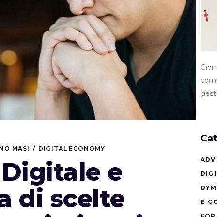
Gior
come
gest
Cat
ANO MASI
DIGITAL ECONOMY
ADV
Digitale e
DIG
ra di scelte
DYM
E-C
FOR