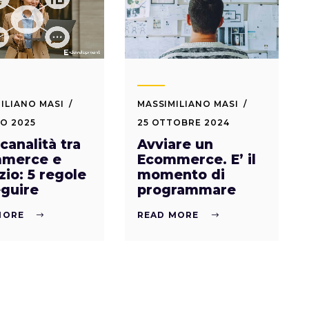
ILIANO MASI
MASSIMILIANO MASI
O 2025
25 OTTOBRE 2024
analità tra
Avviare un
merce e
Ecommerce. E’ il
io: 5 regole
momento di
eguire
programmare
MORE
READ MORE