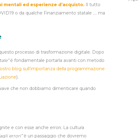
mi mentali ed esperienze d’acquisto.
Il tutto
COVID19 o da qualche Finanziamento statale …. ma
e
 questo processo di trasformazione digitale. Dopo
tale”
è fondamentale portarla avanti con metodo
l nostro blog sull’importanza della programmazione
tuazione
).
 chiave che non dobbiamo dimenticare quando
nite e con esse anche errori. La cultura
gli errori”
è un passaggio che dovremo