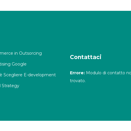
erce in Outsorcing
Contattaci
tising Google
Errore:
Modulo di contatto n
è Scegliere E-development
trovato.
l Strategy