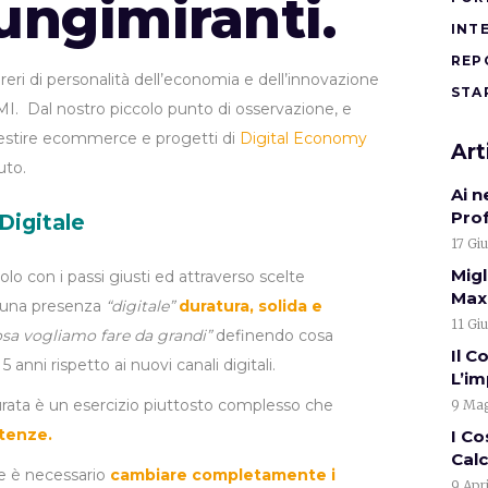
ungimiranti.
INT
REP
reri di personalità dell’economia e dell’innovazione
STA
MI. Dal nostro piccolo punto di osservazione, e
gestire ecommerce e progetti di
Digital Economy
Art
uto.
Ai 
Pro
Digitale
17 Gi
Migl
lo con i passi giusti ed attraverso scelte
Max.
e una presenza
“digitale”
duratura, solida e
11 Gi
osa vogliamo fare da grandi”
definendo cosa
Il C
anni rispetto ai nuovi canali digitali.
L’i
urata è un esercizio piuttosto complesso che
9 Mag
tenze.
I Co
Calc
le è necessario
cambiare completamente i
9 Apr