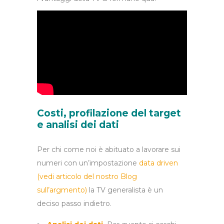
Costi, profilazione del target
e analisi dei dati
Per chi come noi è abituato a lavorare sui
numeri con un’impostazione
data driven
(vedi articolo del nostro Blog
sull’argmento)
la TV generalista è un
deciso passo indietro.