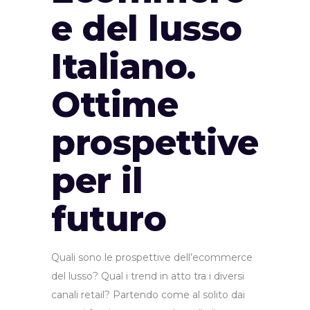
e del lusso
Italiano.
Ottime
prospettive
per il
futuro
Quali sono le prospettive dell’ecommerce
del lusso? Qual i trend in atto tra i diversi
canali retail? Partendo come al solito dai