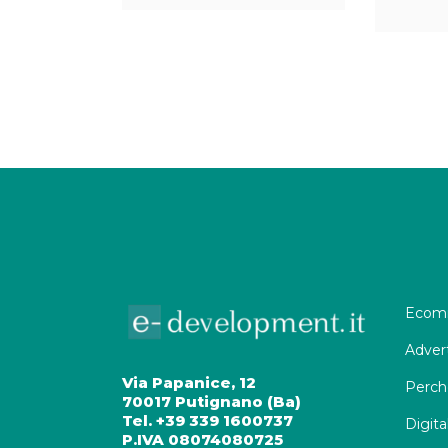
Ecomm
Adver
Via Papanice, 12
Perch
70017 Putignano (Ba)
Tel. +39 339 1600737
Digita
P.IVA 08074080725