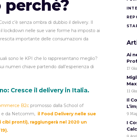
o perchè?
INT
REP
Covid c’è senza ombra di dubbio il delivery. Il
STA
il lockdown nelle sue varie forme ha imposto ai
a crescita importante delle consumazioni da
Art
Ai 
 Quali sono le KPI che lo rappresentano meglio?
Pro
sui numeri chiave partendo dall’esperienza di
17 Gi
Migl
Max.
o: Cresce il delivery in Italia.
11 Gi
Il C
Commerce B2c
promosso dalla School of
L’i
no e da Netcomm,
il Food Delivery nelle sue
9 Mag
 cibi pronti), raggiungerà nel 2020 un
I Co
Calc
019).
9 Apr