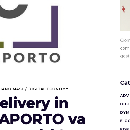
Gior
come
gest
Cat
LIANO MASI
DIGITAL ECONOMY
ADV
elivery in
DIG
OSAPORTO va
DYM
E-C
FOR