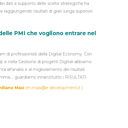
dei dati a supporto delle scelte strategiche ha
 raggiungendo risultati di gran lunga superiori
delle PMI che vogliono entrare nel
di professionisti della Digital Economy. Con
Up e nella Gestione di progetti Digitali abbiamo
a all’analisi e al miglioramento dei risultati
somma…. guardiamo innanzitutto i RISULTATI.
iliano Masi
(
m.masi@e-development.it
)