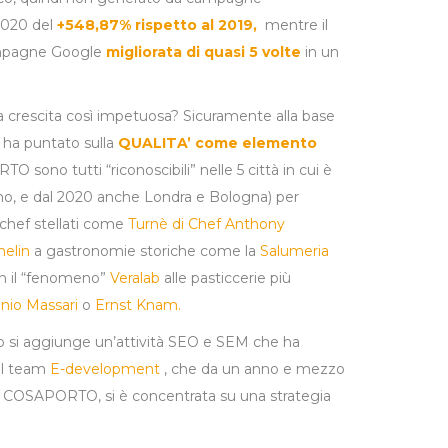
 2020 del
+548,87% rispetto al 2019,
mentre il
mpagne Google
migliorata di quasi 5 volte
in un
sta crescita così impetuosa? Sicuramente alla base
 ha puntato sulla
QUALITA’ come elemento
TO sono tutti “riconoscibili” nelle 5 città in cui è
rino, e dal 2020 anche Londra e Bologna) per
a chef stellati come
Turnè di Chef Anthony
helin
a gastronomie storiche come la
Salumeria
 il “fenomeno”
Veralab
alle pasticcerie più
inio Massari
o
Ernst Knam.
io si aggiunge un’attività SEO e SEM che ha
 il team
E-development
, che da un anno e mezzo
 di COSAPORTO, si è concentrata su una strategia