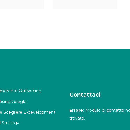
erce in Outsorcing
Contattaci
tising Google
Errore:
Modulo di contatto n
è Scegliere E-development
trovato.
l Strategy