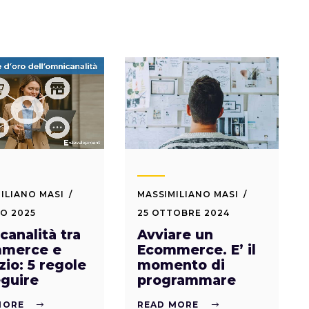
ILIANO MASI
MASSIMILIANO MASI
O 2025
25 OTTOBRE 2024
analità tra
Avviare un
merce e
Ecommerce. E’ il
io: 5 regole
momento di
eguire
programmare
MORE
READ MORE